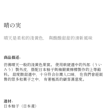
晴の実
晴天是柔和的淺黃色， 與酸酸甜甜的清新風味
商品描述-
彷彿晴天一般的淺黃色果實。 使用軟硬適中的外郎（うい
ろう）製外皮，搭配日本柚子與梅爾黃檸檬製作的上等餡
料。 甜度酸甜適中，十分符合台灣人口味， 在我們曾經販
售的眾多和菓子之中， 有著極高的顧客滿意度。
選材-
日本柚子（日本產）