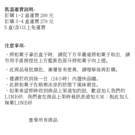
低溫運費說明-
訂購 1~2 盒運費 200 元
訂購 3~4 盒運費 270 元
5 盒(含)以上免運費
注意事項-
・將和菓子拿出盒子時，請從下方羊羹處將和菓子取出，請
勿用手直接捏住上方藍紫色部分將和菓子向上提。
・此商品每批顏色、漸層皆有差異，請理解後再訂購。
・建議於收到後一日（24小時）內盡快品嚐。
・此款和菓子在稍微冰涼的狀態下風味最佳。
・如果希望即時收到商品上架通知的話，歡迎加入我們的
LINE@，我們會在商品上架時發訊息通知大家：點此加入
掬菓LINE@
查看所有商品